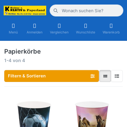
Menü
Anmelden
Vergleichen
Wunschliste
Warenkorb
Papierkörbe
1-4
von
4
Filtern & Sortieren