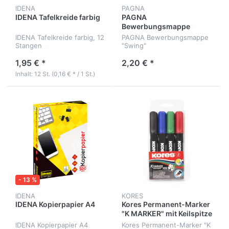
IDENA
PAGNA
IDENA Tafelkreide farbig
PAGNA
Bewerbungsmappe
"Swing"
IDENA Tafelkreide farbig, 12
PAGNA Bewerbungsmappe
Stangen
"Swing"
1,95 € *
2,20 € *
Inhalt: 12 St. (0,16 € * / 1 St.)
- 13 %
IDENA
KORES
IDENA Kopierpapier A4
Kores Permanent-Marker
"K MARKER" mit Keilspitze
IDENA Kopierpapier A4
Kores Permanent-Marker "K