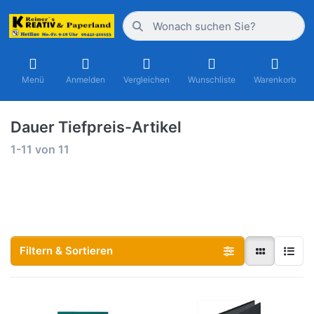
Menü
Anmelden
Vergleichen
Wunschliste
Warenkorb
Dauer Tiefpreis-Artikel
1-11
von
11
Filtern & Sortieren