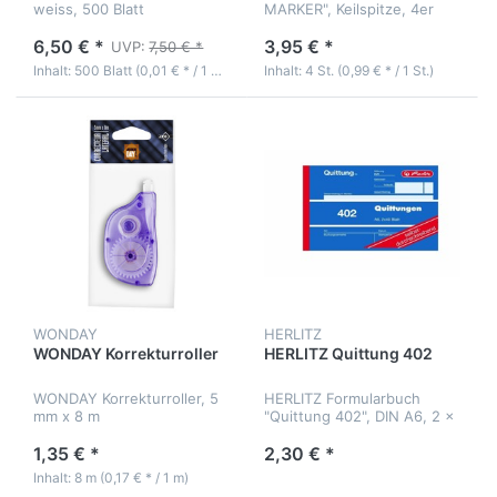
weiss, 500 Blatt
MARKER", Keilspitze, 4er
Etui
6,50 € *
3,95 € *
UVP:
7,50 € *
Inhalt: 500 Blatt (0,01 € * / 1 Blatt)
Inhalt: 4 St. (0,99 € * / 1 St.)
WONDAY
HERLITZ
WONDAY Korrekturroller
HERLITZ Quittung 402
WONDAY Korrekturroller, 5
HERLITZ Formularbuch
mm x 8 m
"Quittung 402", DIN A6, 2 x
40 Blatt
1,35 € *
2,30 € *
Inhalt: 8 m (0,17 € * / 1 m)