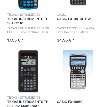
TEXAS INSTRUMENTS
CASIO
TEXAS INSTRUMENTS TI-
CASIO FX-991DE CW
30 ECO RS
TEXAS INSTRUMENTS TI-30
CASIO FX-991DE ClassWiz
ECO RS Schulrechner, Solar-
Schulrechner, Solar-/
Energie
Batteriebetrieb
17,95 € *
34,95 € *
TEXAS INSTRUMENTS
TEXAS INSTRUMENTS TI-
CASIO FX-9860
30X Pro MathPrint™