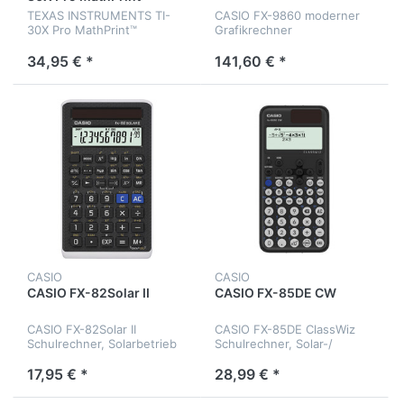
TEXAS INSTRUMENTS TI-
CASIO FX-9860 moderner
30X Pro MathPrint™
Grafikrechner
Schulrechner, Solar-/
Batteriebetrieb
34,95 € *
141,60 € *
CASIO
CASIO
CASIO FX-82Solar II
CASIO FX-85DE CW
CASIO FX-82Solar II
CASIO FX-85DE ClassWiz
Schulrechner, Solarbetrieb
Schulrechner, Solar-/
Batteriebetrieb
17,95 € *
28,99 € *