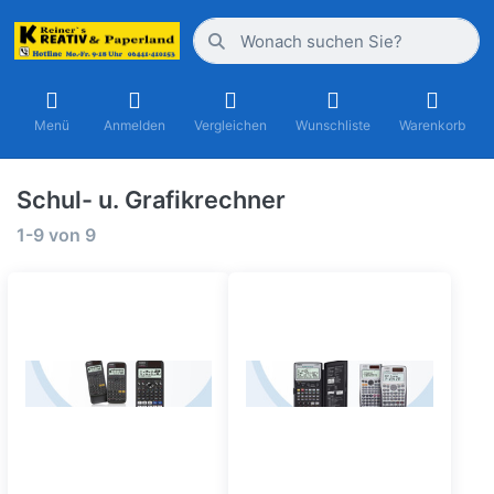
Menü
Anmelden
Vergleichen
Wunschliste
Warenkorb
Schul- u. Grafikrechner
1-9
von
9