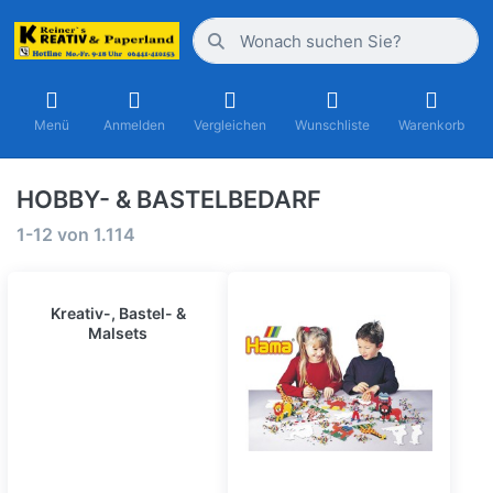
Menü
Anmelden
Vergleichen
Wunschliste
Warenkorb
HOBBY- & BASTELBEDARF
1-12
von
1.114
Kreativ-, Bastel- &
Malsets