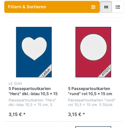
Filtern & Sortieren
LE SUH
5 Passepartoutkarten
5 Passepartoutkarten
"Herz" dkl.-blau 10,5 x 15
"rund" rot 10,5 x 15 cm
cm
Passepartoutkarten "Herz"
Passepartoutkarten "rund"
dkl.-blau 10,5 x 15 cm, 5
rot 10,5 x 15 cm. 5 Stück
Stück
3,15 € *
3,15 € *