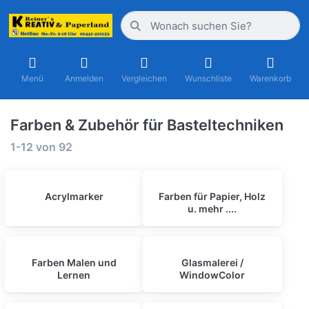
Menü
Anmelden
Vergleichen
Wunschliste
Warenkorb
Farben & Zubehör für Basteltechniken
1-12
von
92
Acrylmarker
Farben für Papier, Holz
u. mehr ....
Farben Malen und
Glasmalerei /
Lernen
WindowColor