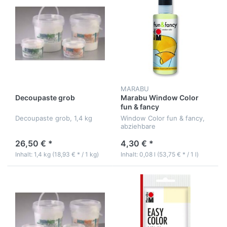
MARABU
Decoupaste grob
Marabu Window Color
fun & fancy
Decoupaste grob, 1,4 kg
Window Color fun & fancy,
abziehbare
Transparentfarbe, 80 ml-
Kunststoffflasche
26,50 € *
4,30 € *
Inhalt: 1,4 kg (18,93 € * / 1 kg)
Inhalt: 0,08 l (53,75 € * / 1 l)