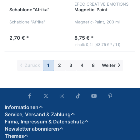
EFCO CREATIVE EMOTIONS
Schablone "Afrika"
Magnetic-Paint
Schablone "Afrika"
Magnetic-Paint, 200 ml
2,70 € *
8,75 € *
Inhalt: 0,2 l (43,75 € * / 1 l)
Zurück
1
2
3
4
8
Weiter
Informationen
Service, Versand & Zahlung
Firma, Impressum & Datenschutz
Newsletter abonnieren
Themes