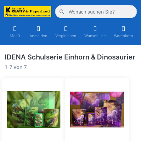
Menü
Anmelden
Vergleichen
Wunschliste
Warenkorb
IDENA Schulserie Einhorn & Dinosaurier
1-7
von
7