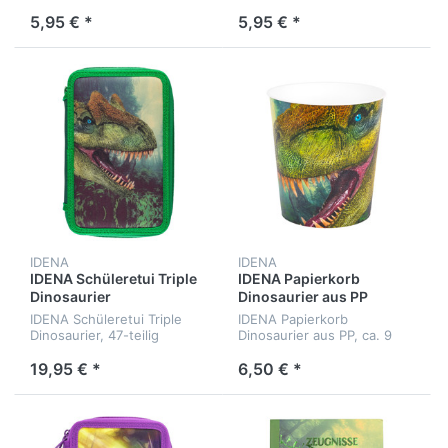
Einstecktaschen, ca. 58,5 x
Einstecktaschen, ca. 58,5 x
38,5 cm
38,5 cm
5,95 € *
5,95 € *
IDENA
IDENA
IDENA Schüleretui Triple
IDENA Papierkorb
Dinosaurier
Dinosaurier aus PP
IDENA Schüleretui Triple
IDENA Papierkorb
Dinosaurier, 47-teilig
Dinosaurier aus PP, ca. 9
Liter
19,95 € *
6,50 € *