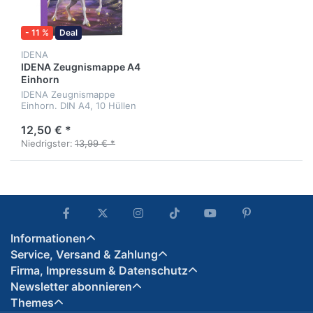
- 11 %
Deal
IDENA
IDENA Zeugnismappe A4
Einhorn
IDENA Zeugnismappe
Einhorn. DIN A4, 10 Hüllen
12,50 € *
Niedrigster:
13,99 € *
Informationen
Service, Versand & Zahlung
Firma, Impressum & Datenschutz
Newsletter abonnieren
Themes