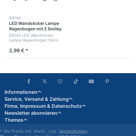
IDENA
LED Wandsticker Lampe
Regenbogen mit 2 Smiley
Sternen
IDENA LED Wandsticker
Lampe Regenbogen Stern
Smiley mit Lichtsensor, ca.
22 x 13 cm
2,99 € *
Informationen
Service, Versand & Zahlung
Firma, Impressum & Datenschutz
Newsletter abonnieren
Themes
* Alle Preise inkl. MwSt., zzgl.
Versandkosten