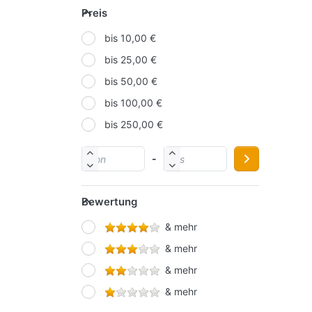
Preis
KORES
bis 10,00 €
LAMY
bis 25,00 €
MOLOTOW
bis 50,00 €
NOVUS
bis 100,00 €
ONLINE
bis 250,00 €
PAGNA
PELIKAN
-
SCHNEIDER
SCHWAN-STABILO
Bewertung
STAEDTLER
& mehr
STARPAK
& mehr
Werner Dorsch GmbH
& mehr
& mehr