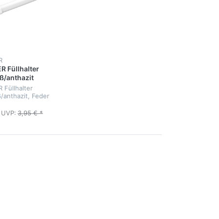
R
 Füllhalter
ß/anthazit
Füllhalter
/anthazit, Feder
UVP:
3,95 € *