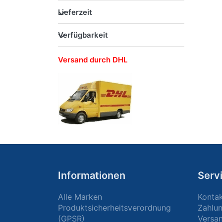
Lieferzeit
Verfügbarkeit
Versand durch DHL
Informationen
Serv
Alle Marken
Konta
Produktsicherheitsverordnung
Zahlu
(GPSR)
Versa