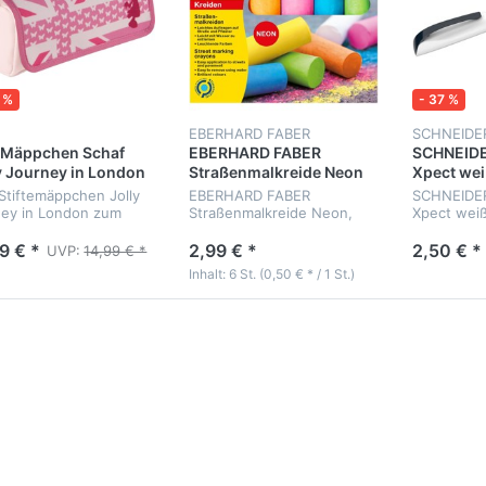
 %
- 37 %
EBERHARD FABER
SCHNEIDE
 Mäppchen Schaf
EBERHARD FABER
SCHNEIDER
y Journey in London
Straßenmalkreide Neon
Xpect wei
 Stiftemäppchen Jolly
EBERHARD FABER
SCHNEIDER 
ney in London zum
Straßenmalkreide Neon,
Xpect weiß
en
Kartonetui mit 6 Farben
M
9 € *
2,99 € *
2,50 € *
UVP:
14,99 € *
Inhalt: 6 St. (0,50 € * / 1 St.)