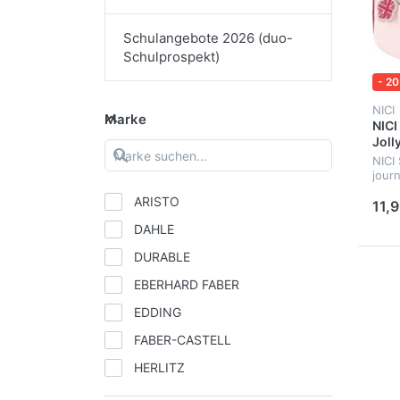
Schulangebote 2026 (duo-
Schulprospekt)
- 20
NICI
Marke
NICI
Joll
NICI
jour
Roll
ARISTO
11,9
DAHLE
DURABLE
EBERHARD FABER
EDDING
FABER-CASTELL
HERLITZ
IDENA