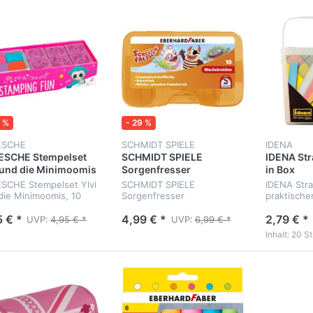
0 %
- 29 %
ESCHE
SCHMIDT SPIELE
IDENA
ESCHE Stempelset
SCHMIDT SPIELE
IDENA St
 und die Minimoomis
Sorgenfresser
in Box
Wachskreiden
SCHE Stempelset Ylvi
SCHMIDT SPIELE
IDENA Stra
die Minimoomis, 10
Sorgenfresser
praktische
Wachskreiden, 10 Stück
Stangen
5 € *
4,99 € *
2,79 € *
UVP:
4,95 € *
UVP:
6,99 € *
Inhalt: 20 St.