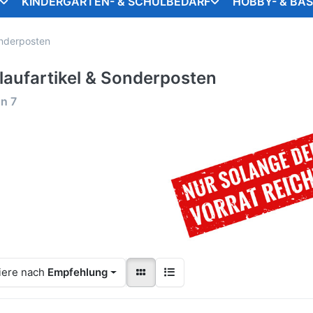
KINDERGARTEN- & SCHULBEDARF
HOBBY- & BA
onderposten
laufartikel & Sonderposten
on
7
iere nach
Empfehlung