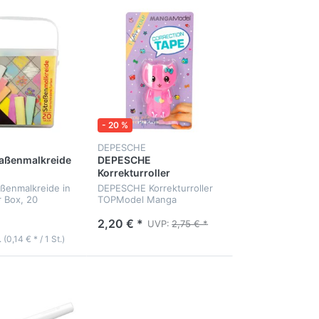
- 20 %
DEPESCHE
raßenmalkreide
DEPESCHE
Korrekturroller
TOPModel Manga
ßenmalkreide in
DEPESCHE Korrekturroller
r Box, 20
TOPModel Manga
2,20 € *
UVP:
2,75 € *
 (0,14 € * / 1 St.)