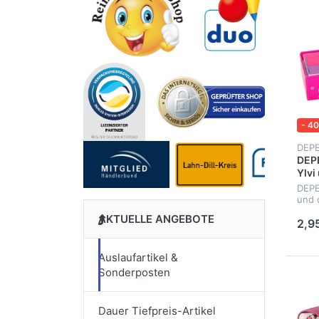
- 4
DEP
DEP
Ylvi
DEPE
und 
teilig
AKTUELLE ANGEBOTE
2,9
Auslaufartikel &
Sonderposten
Dauer Tiefpreis-Artikel