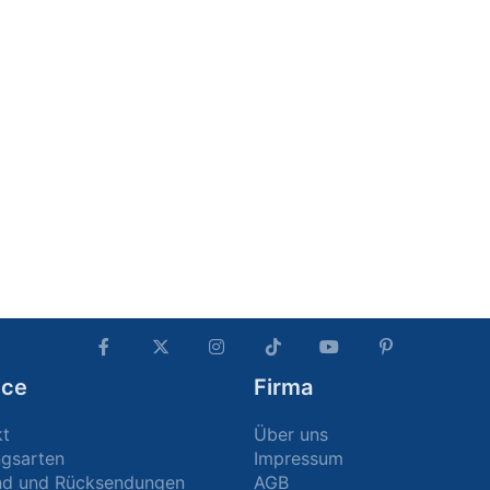
ice
Firma
kt
Über uns
ngsarten
Impressum
nd und Rücksendungen
AGB