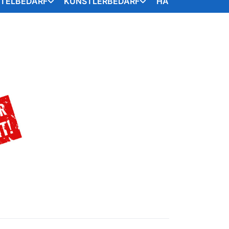
STELBEDARF
KÜNSTLERBEDARF
HANDARBEITSART