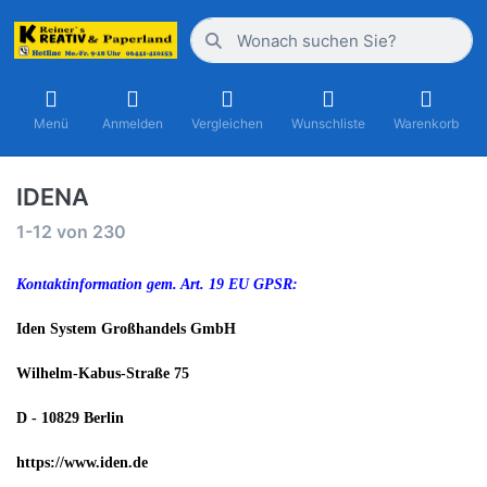
Menü
Anmelden
Vergleichen
Wunschliste
Warenkorb
IDENA
1-12
von
230
Kontaktinformation gem. Art. 19 EU GPSR:
Iden System Großhandels GmbH
Wilhelm-Kabus-Straße 75
D - 10829 Berlin
h
ttps://www.iden.de