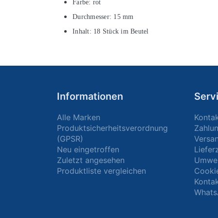
Farbe: rot
Durchmesser: 15 mm
Inhalt: 18 Stück im Beutel
Informationen
Serv
Alle Marken
Konta
Produktsicherheitsverordnung
Zahlu
(GPSR)
Versa
Neu eingetroffen
Liefer
Zuletzt angesehen
Umwel
Produktliste vergleichen
Cooki
Kontak
Whats