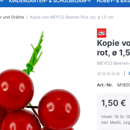
KINDERGARTEN- & SCHULBEDARF
HOBBY- & BA
ör und Drähte
Kopie von MEYCO Beeren-Pick rot, ø 1,5 cm
Kopie v
rot, ø 1,
MEYCO Beeren-Pic
Art.-Nr.
M180
1,50 €
Inhalt: 18 St. (
inkl. MwSt. zzg