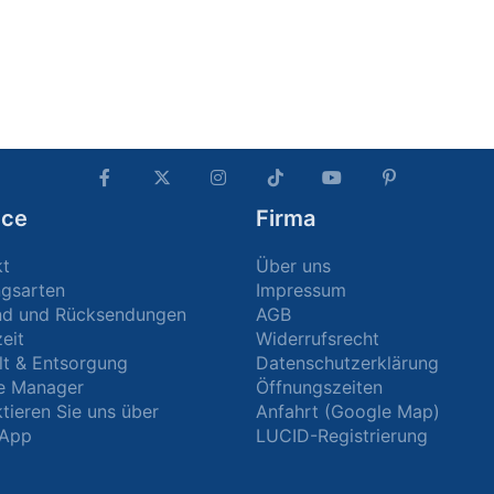
ice
Firma
kt
Über uns
ngsarten
Impressum
nd und Rücksendungen
AGB
zeit
Widerrufsrecht
t & Entsorgung
Datenschutzerklärung
e Manager
Öffnungszeiten
tieren Sie uns über
Anfahrt (Google Map)
App
LUCID-Registrierung