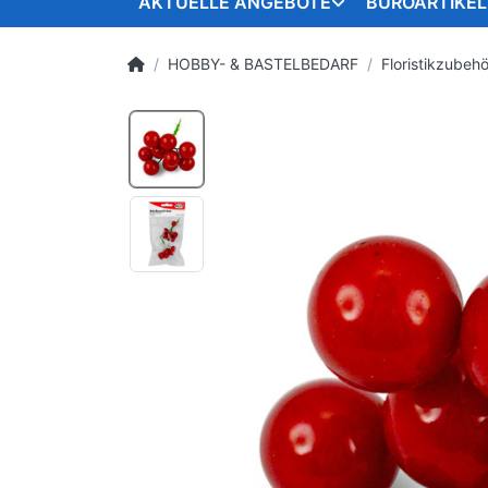
AKTUELLE ANGEBOTE
BÜROARTIKEL
HOBBY- & BASTELBEDARF
Floristikzubeh