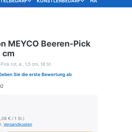
STELBEDARF
KÜNSTLERBEDARF
HANDARBEITSART
on MEYCO Beeren-Pick
5 cm
k rot, ø , 1,5 cm, 18 St.
Geben Sie die erste Bewertung ab
02
0,08 € / 1 St.)
l.
Versandkosten